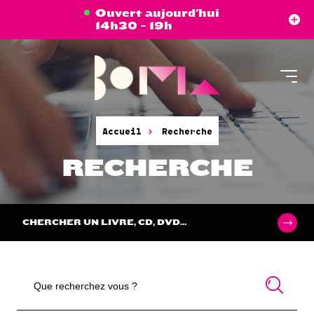
Aller
Panneau de gestion des cookies
Ouvert aujourd'hui
au
14h30 - 19h
contenu
principal
Accueil
Recherche
RECHERCHE
CHERCHER UN LIVRE, CD, DVD...