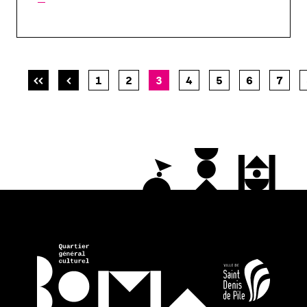
1
2
3
4
5
6
7
Première
Page
Page
Page
Page
Page
Page
Page
Page
Pagination
page
précédente
courante