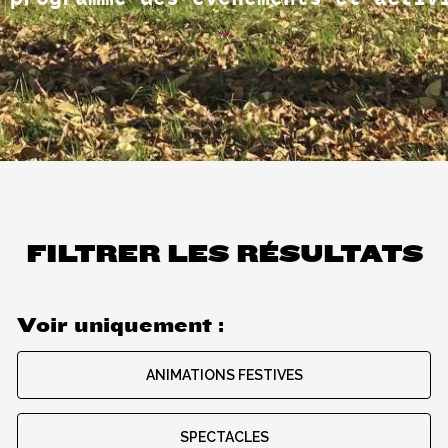
BiblioGironde
Spécial Jeune public
Accueil de g
Télétravail
Location de s
FILTRER LES RÉSULTATS
Voir uniquement :
ANIMATIONS FESTIVES
SPECTACLES