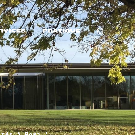
RVICES
PRATIQUE
 place, emprunter
S'inscrire à la médiathèque BOMA
Accès / horaires / plan
née
Règlement intérieur
Réserver une salle
Bénévolat et participation
é
Le réseau des bibliothèques
amilles
Guichet éducation
ités à Boma !