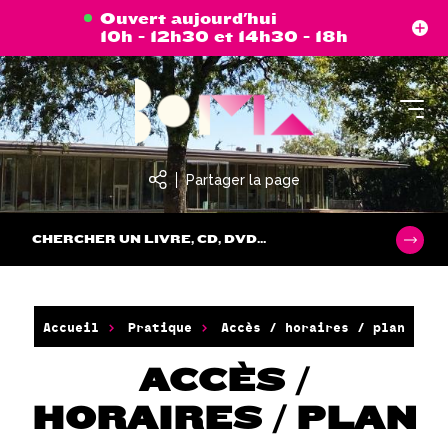
Aller
Panneau de gestion des cookies
Ouvert aujourd'hui
au
10h - 12h30 et 14h30 - 18h
contenu
principal
Partager la page
CHERCHER UN LIVRE, CD, DVD...
Accueil
Pratique
Accès / horaires / plan
ACCÈS /
HORAIRES / PLAN