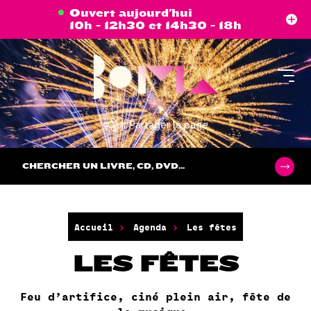
Aller
Panneau de gestion des cookies
Ouvert aujourd'hui
au
10h - 12h30 et 14h30 - 18h
contenu
principal
Partager la page
CHERCHER UN LIVRE, CD, DVD...
Accueil
Agenda
Les fêtes
LES FÊTES
Feu d’artifice, ciné plein air, fête de