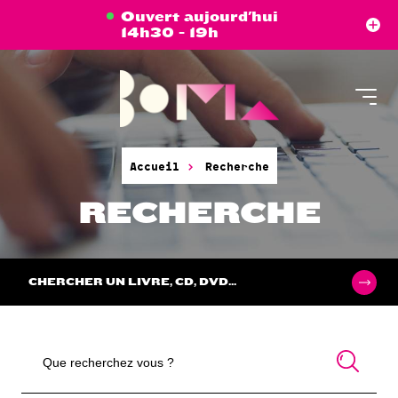
Aller
Panneau de gestion des cookies
Ouvert aujourd'hui
au
14h30 - 19h
contenu
principal
Accueil
Recherche
RECHERCHE
CHERCHER UN LIVRE, CD, DVD...