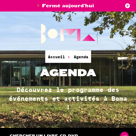
Aller
Panneau de gestion des cookies
Fermé aujourd'hui
au
contenu
principal
Accueil
Agenda
AGENDA
Découvrez le programme des
événements et activités à Boma
!
CHERCHER UN LIVRE, CD, DVD...