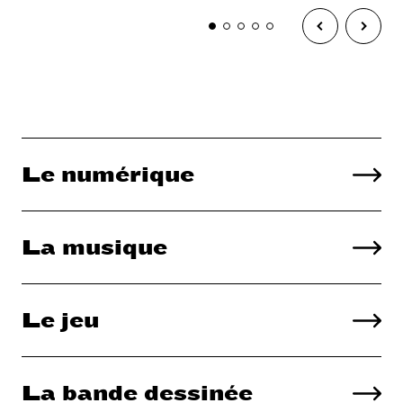
Liste
Le numérique
accueil
La musique
Le jeu
La bande dessinée