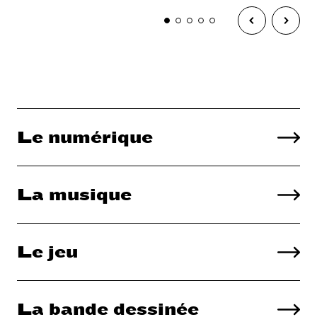
Liste
Le numérique
accueil
La musique
Le jeu
La bande dessinée