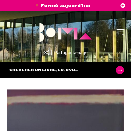
Aller
Panneau de gestion des cookies
Fermé aujourd'hui
au
contenu
principal
Partager la page
CHERCHER UN LIVRE, CD, DVD...